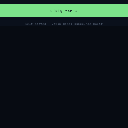
GIRIŞ YAP →
Self-hosted · verin kendi sunucunda kalır